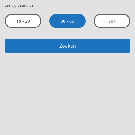
Leeftijd bestuurder:
30 - 69
18 - 29
70+
Zoeken