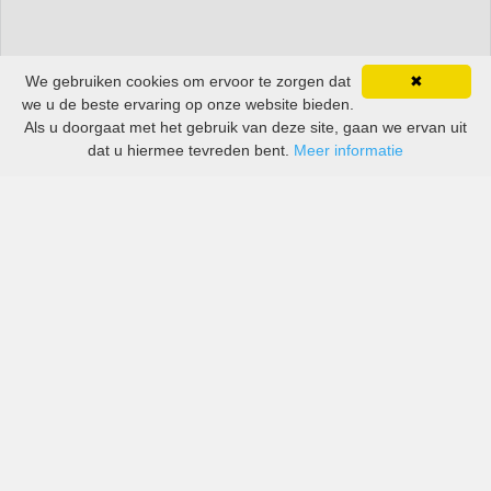
We gebruiken cookies om ervoor te zorgen dat
✖
we u de beste ervaring op onze website bieden.
Als u doorgaat met het gebruik van deze site, gaan we ervan uit
dat u hiermee tevreden bent.
Meer informatie
All-inclusive prijzen van zowel grote als kleine bedrijven
in Minas