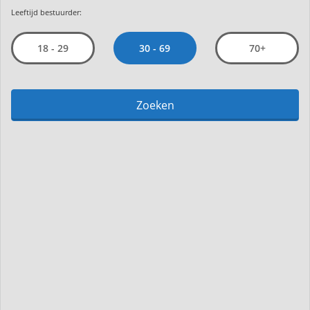
Leeftijd bestuurder:
30 - 69
18 - 29
70+
Zoeken