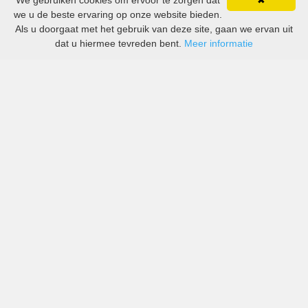
We gebruiken cookies om ervoor te zorgen dat
✖
we u de beste ervaring op onze website bieden.
Als u doorgaat met het gebruik van deze site, gaan we ervan uit
dat u hiermee tevreden bent.
Meer informatie
All-inclusive prijzen van zowel grote als kleine bedrijven
in Andorra