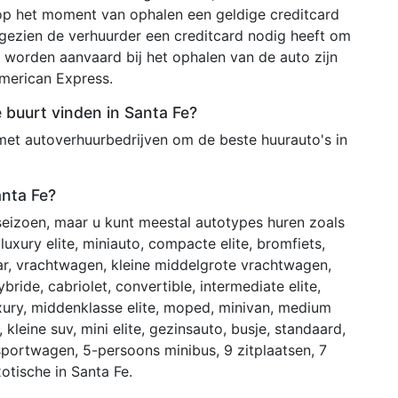
 op het moment van ophalen een geldige creditcard
ezien de verhuurder een creditcard nodig heeft om
 worden aanvaard bij het ophalen van de auto zijn
merican Express.
e buurt vinden in Santa Fe?
met autoverhuurbedrijven om de beste huurauto's in
anta Fe?
 seizoen, maar u kunt meestal autotypes huren zoals
uxury elite, miniauto, compacte elite, bromfiets,
ar, vrachtwagen, kleine middelgrote vrachtwagen,
hybride, cabriolet, convertible, intermediate elite,
ury, middenklasse elite, moped, minivan, medium
 kleine suv, mini elite, gezinsauto, busje, standaard,
 sportwagen, 5-persoons minibus, 9 zitplaatsen, 7
otische in Santa Fe.