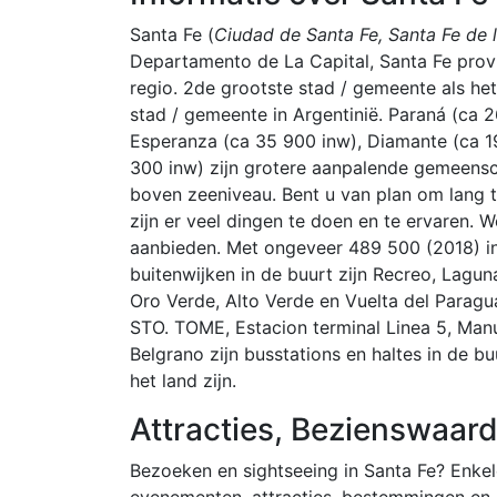
Santa Fe (
Ciudad de Santa Fe, Santa Fe de 
Departamento de La Capital, Santa Fe provi
regio. 2de grootste stad / gemeente als he
stad / gemeente in Argentinië. Paraná (ca 
Esperanza (ca 35 900 inw), Diamante (ca 1
300 inw) zijn grotere aanpalende gemeens
boven zeeniveau. Bent u van plan om lang t
zijn er veel dingen te doen en te ervaren. 
aanbieden. Met ongeveer 489 500 (2018) i
buitenwijken in de buurt zijn Recreo, Laguna
Oro Verde, Alto Verde en Vuelta del Paragua
STO. TOME, Estacion terminal Linea 5, Manu
Belgrano zijn busstations en haltes in de b
het land zijn.
Attracties, Bezienswaard
Bezoeken en sightseeing in Santa Fe? Enkele
evenementen, attracties, bestemmingen en 