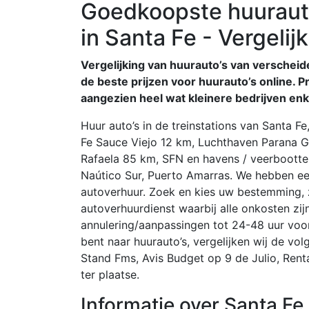
Goedkoopste huuraut
in Santa Fe - Vergelij
Vergelijking van huurauto’s van verscheide
de beste prijzen voor huurauto’s online. Pr
aangezien heel wat kleinere bedrijven en
Huur auto’s in de treinstations van Santa F
Fe Sauce Viejo 12 km, Luchthaven Parana 
Rafaela 85 km, SFN en havens / veerbootte
Naútico Sur, Puerto Amarras. We hebben ee
autoverhuur. Zoek en kies uw bestemming, zoe
autoverhuurdienst waarbij alle onkosten zi
annulering/aanpassingen tot 24-48 uur voor
bent naar huurauto’s, vergelijken wij de v
Stand Fms, Avis Budget op 9 de Julio, Renta
ter plaatse.
Informatie over Santa Fe