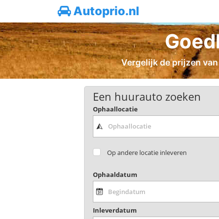
Autoprio.nl
Goedk
Vergelijk de prijzen van
Een huurauto zoeken
Ophaallocatie
Op andere locatie inleveren
Ophaaldatum
Inleverdatum