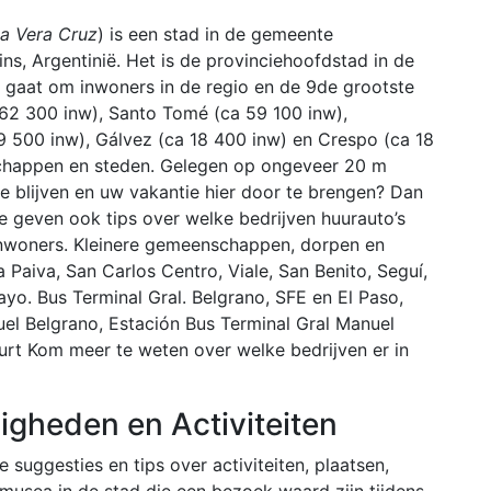
la Vera Cruz
) is een stad in de gemeente
ns, Argentinië. Het is de provinciehoofdstad in de
t gaat om inwoners in de regio en de 9de grootste
262 300 inw), Santo Tomé (ca 59 100 inw),
9 500 inw), Gálvez (ca 18 400 inw) en Crespo (ca 18
chappen en steden. Gelegen op ongeveer 20 m
e blijven en uw vakantie hier door te brengen? Dan
We geven ook tips over welke bedrijven huurauto’s
nwoners. Kleinere gemeenschappen, dorpen en
 Paiva, San Carlos Centro, Viale, San Benito, Seguí,
yo. Bus Terminal Gral. Belgrano, SFE en El Paso,
el Belgrano, Estación Bus Terminal Gral Manuel
uurt Kom meer te weten over welke bedrijven er in
igheden en Activiteiten
 suggesties en tips over activiteiten, plaatsen,
musea in de stad die een bezoek waard zijn tijdens