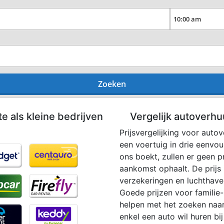
Zoeken
te als kleine bedrijven
Vergelijk autoverhu
Prijsvergelijking voor auto
een voertuig in drie eenvo
ons boekt, zullen er geen p
aankomst ophaalt. De prijs i
verzekeringen en luchthaven
Goede prijzen voor familie-
helpen met het zoeken naar
enkel een auto wil huren bi