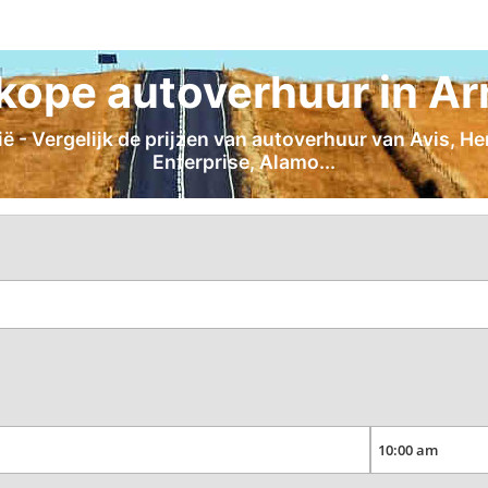
ope autoverhuur in A
- Vergelijk de prijzen van autoverhuur van Avis, Hert
Enterprise, Alamo...