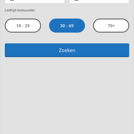
Leeftijd bestuurder:
30 - 69
18 - 29
70+
Zoeken