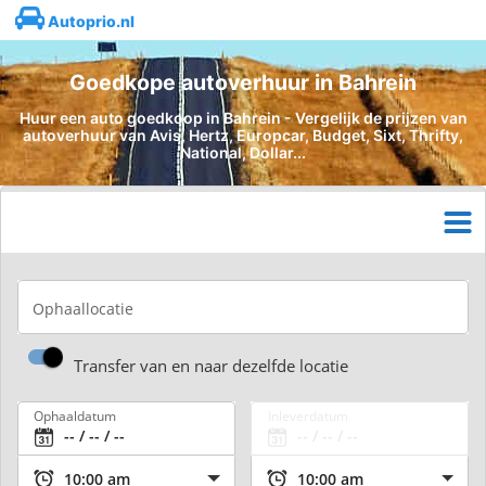
Autoprio.nl
Goedkope autoverhuur in Bahrein
Huur een auto goedkoop in Bahrein - Vergelijk de prijzen van
autoverhuur van Avis, Hertz, Europcar, Budget, Sixt, Thrifty,
National, Dollar...
Ophaallocatie
Transfer van en naar dezelfde locatie
Ophaaldatum
Inleverdatum