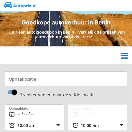
Autoprio.nl
Goedkope autoverhuur in Benin
Huur een auto goedkoop in Benin - Vergelijk de prijzen van
autoverhuur van Avis, Hertz...
Ophaallocatie
Transfer van en naar dezelfde locatie
Ophaaldatum
Inleverdatum