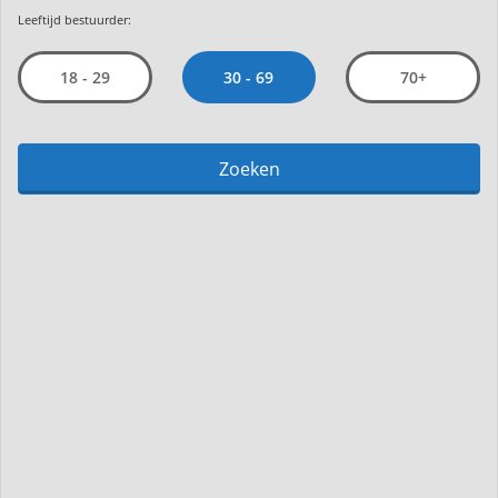
Leeftijd bestuurder:
30 - 69
18 - 29
70+
Zoeken