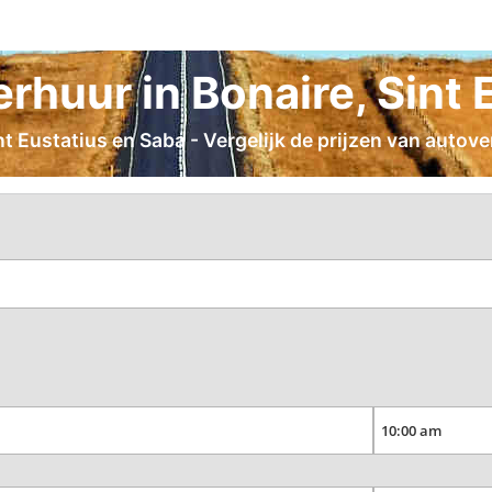
huur in Bonaire, Sint 
 Eustatius en Saba - Vergelijk de prijzen van autover