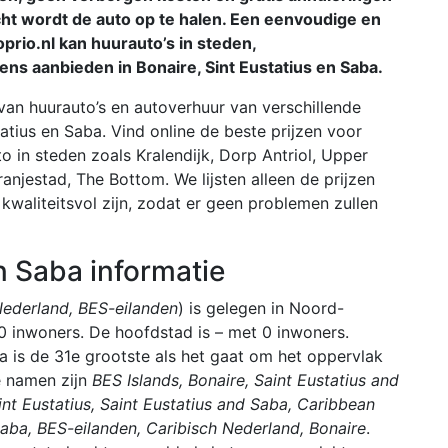
cht wordt de auto op te halen. Een eenvoudige en
oprio.nl kan huurauto’s in steden,
ens aanbieden in Bonaire, Sint Eustatius en Saba.
van huurauto’s en autoverhuur van verschillende
statius en Saba. Vind online de beste prijzen voor
 in steden zoals Kralendijk, Dorp Antriol, Upper
anjestad, The Bottom. We lijsten alleen de prijzen
n kwaliteitsvol zijn, zodat er geen problemen zullen
n Saba informatie
Nederland, BES-eilanden
) is gelegen in Noord-
0 inwoners. De hoofdstad is – met 0 inwoners.
 is de 31e grootste als het gaat om het oppervlak
e namen zijn
BES Islands, Bonaire, Saint Eustatius and
int Eustatius, Saint Eustatius and Saba, Caribbean
Saba, BES-eilanden, Caribisch Nederland, Bonaire
.