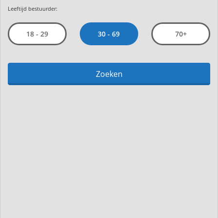
Leeftijd bestuurder:
30 - 69
18 - 29
70+
Zoeken