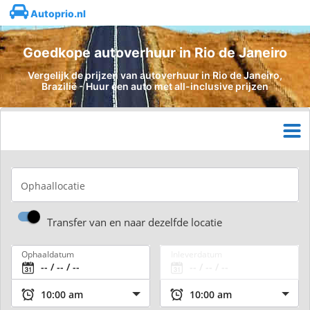
Autoprio.nl
Goedkope autoverhuur in Rio de Janeiro
Vergelijk de prijzen van autoverhuur in Rio de Janeiro,
Brazilië - Huur een auto met all-inclusive prijzen
Ophaallocatie
Transfer van en naar dezelfde locatie
Ophaaldatum
Inleverdatum