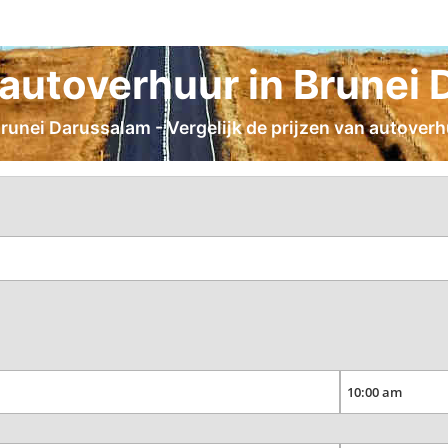
autoverhuur in Brunei 
unei Darussalam - Vergelijk de prijzen van autoverhu