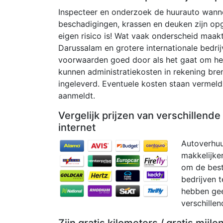
Inspecteer en onderzoek de huurauto wannee
beschadigingen, krassen en deuken zijn op
eigen risico is! Wat vaak onderscheid maakt
Darussalam en grotere internationale bedrij
voorwaarden goed door als het gaat om het 
kunnen administratiekosten in rekening bre
ingeleverd. Eventuele kosten staan ​​verme
aanmeldt.
Vergelijk prijzen van verschillend
internet
Autoverhuu
makkelijker
om de beste
bedrijven t
hebben geen
verschillen
Zijn gratis kilometers / gratis mijl