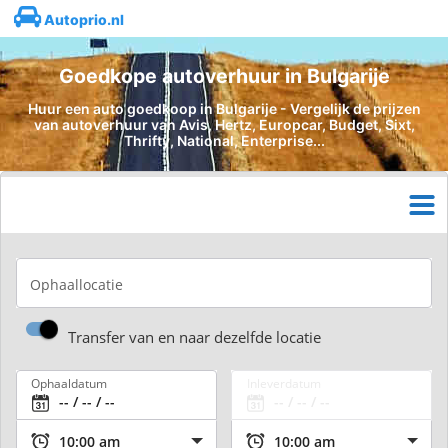
Autoprio.nl
Goedkope autoverhuur in Bulgarije
Huur een auto goedkoop in Bulgarije - Vergelijk de prijzen
van autoverhuur van Avis, Hertz, Europcar, Budget, Sixt,
Thrifty, National, Enterprise...
Ophaallocatie
Transfer van en naar dezelfde locatie
Ophaaldatum
Inleverdatum