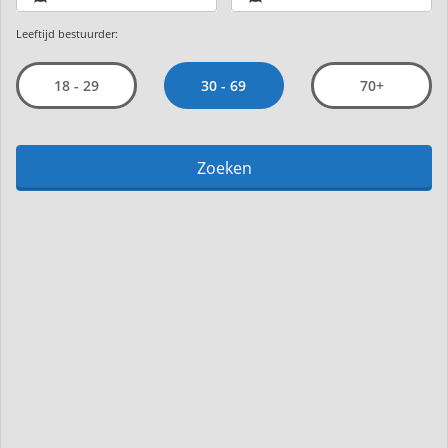
Leeftijd bestuurder:
30 - 69
18 - 29
70+
Zoeken