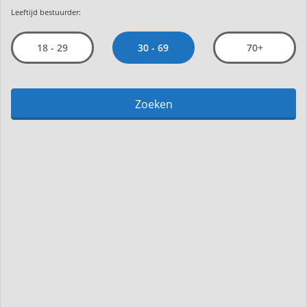
Leeftijd bestuurder:
30 - 69
18 - 29
70+
Zoeken