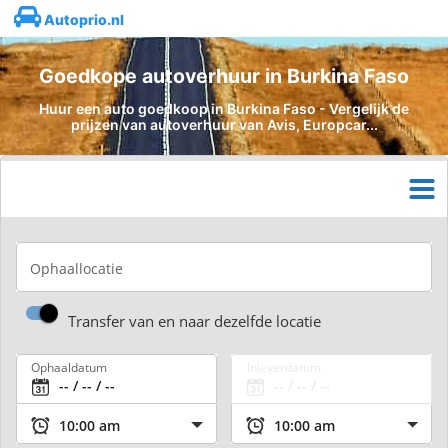
Autoprio.nl
Goedkope autoverhuur in Burkina Faso
Huur een auto goedkoop in Burkina Faso - Vergelijk de
prijzen van autoverhuur van Avis, Europcar...
Ophaallocatie
Transfer van en naar dezelfde locatie
Ophaaldatum
Inleverdatum