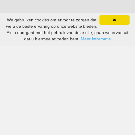
We gebruiken cookies om ervoor te zorgen dat
✖
we u de beste ervaring op onze website bieden.
Als u doorgaat met het gebruik van deze site, gaan we ervan uit
dat u hiermee tevreden bent.
Meer informatie
All-inclusive prijzen van zowel grote als kleine bedrijven