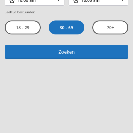
Leeftijd bestuurder:
30 - 69
18 - 29
70+
Zoeken