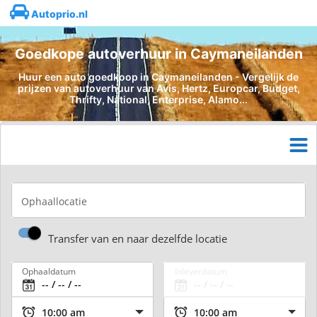
Autoprio.nl
Goedkope autoverhuur in Caymaneilanden
Huur een auto goedkoop in Caymaneilanden - Vergelijk de
prijzen van autoverhuur van Avis, Hertz, Europcar, Budget,
Thrifty, National, Enterprise, Alamo...
Ophaallocatie
Transfer van en naar dezelfde locatie
Ophaaldatum
Inleverdatum