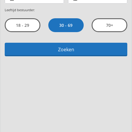
Leeftijd bestuurder:
30 - 69
18 - 29
70+
Zoeken