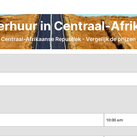
rhuur in Centraal-Afri
Centraal-Afrikaanse Republiek - Vergelijk de prijzen 