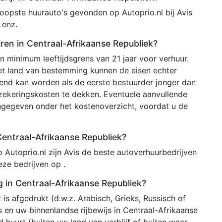
opste huurauto's gevonden op Autoprio.nl bij Avis
 enz.
ren in Centraal-Afrikaanse Republiek?
 minimum leeftijdsgrens van 21 jaar voor verhuur.
het land van bestemming kunnen de eisen echter
ekend kan worden als de eerste bestuurder jonger dan
rzekeringskosten te dekken. Eventuele aanvullende
ngegeven onder het kostenoverzicht, voordat u de
 Centraal-Afrikaanse Republiek?
 Autoprio.nl zijn Avis de beste autoverhuurbedrijven
eze bedrijven op .
ig in Centraal-Afrikaanse Republiek?
 is afgedrukt (d.w.z. Arabisch, Grieks, Russisch of
js en uw binnenlandse rijbewijs in Centraal-Afrikaanse
 huurt (buiten uw land van verblijf of buiten waar