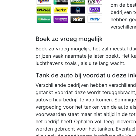
om de beste
bedrijven t
hebben geen
verschillen
Boek zo vroeg mogelijk
Boek zo vroeg mogelijk, het zal meestal duur
prijzen vaak naarmate je later boekt. Het k
luchthavens zoals , als u te lang wacht.
Tank de auto bij voordat u deze inl
Verschillende bedrijven hebben verschille
getankt voordat deze wordt teruggebracht,
autoverhuurbedrijf te voorkomen. Sommige 
vergoeding voor het tanken van de auto al
voorwaarden staat maar niet altijd in de tot
het bedrijf heeft Ophalen vol, leeg inlever
worden gebracht voor het tanken. Eventuel
zijn vaak de goedkopere bedrijven die Vol o