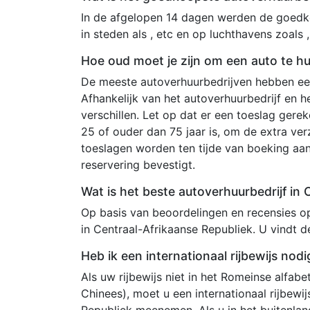
In de afgelopen 14 dagen werden de goedko
in steden als , etc en op luchthavens zoals ,
Hoe oud moet je zijn om een auto te hu
De meeste autoverhuurbedrijven hebben een
Afhankelijk van het autoverhuurbedrijf en 
verschillen. Let op dat er een toeslag ger
25 of ouder dan 75 jaar is, om de extra ve
toeslagen worden ten tijde van boeking aa
reservering bevestigt.
Wat is het beste autoverhuurbedrijf in
Op basis van beoordelingen en recensies op
in Centraal-Afrikaanse Republiek. U vindt d
Heb ik een internationaal rijbewijs nod
Als uw rijbewijs niet in het Romeinse alfabet
Chinees), moet u een internationaal rijbewi
Republiek meenemen. Als u in het buitenland