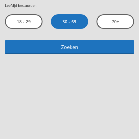
Leeftijd bestuurder:
30 - 69
18 - 29
70+
Zoeken