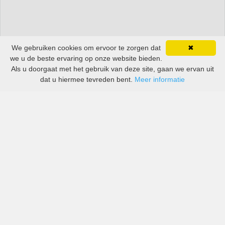
We gebruiken cookies om ervoor te zorgen dat
✖
we u de beste ervaring op onze website bieden.
Als u doorgaat met het gebruik van deze site, gaan we ervan uit
dat u hiermee tevreden bent.
Meer informatie
All-inclusive prijzen van zowel grote als kleine bedrijven