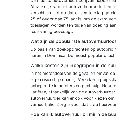
De meeste autoverhuurbedrijven hebben een
Afhankelijk van het autoverhuurbedrijf en 
verschillen. Let op dat er een toeslag ger
25 of ouder dan 75 jaar is, om de extra ve
toeslagen worden ten tijde van boeking aa
reservering bevestigt.
Wat zijn de populairste autoverhuurloc
Op basis van zoekopdrachten op autoprio.n
huren in Dominica. De meest populaire lucht
Welke kosten zijn inbegrepen in de huu
In het merendeel van de gevallen omvat de
eigen risico bij schade), Verzekering bij s
onbeperkte kilometers en pechhulp. Houd 
variëren, afhankelijk van de autoverhuurde
autoverhuurder kan er ook voor kiezen om 
verhuurbalie. Zorg ervoor dat u de huurvo
Hoe kan ik autoverhuur bij mij in de bu