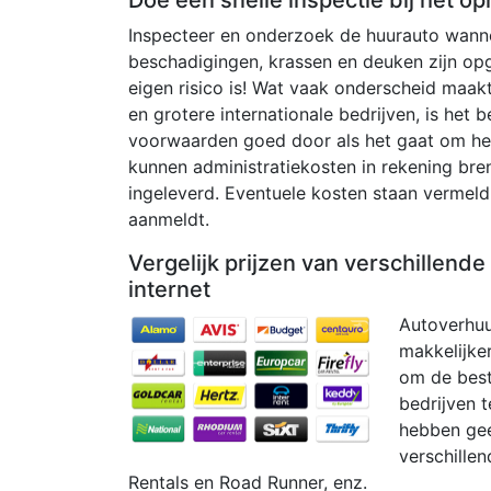
Inspecteer en onderzoek de huurauto wannee
beschadigingen, krassen en deuken zijn op
eigen risico is! Wat vaak onderscheid maak
en grotere internationale bedrijven, is het 
voorwaarden goed door als het gaat om het 
kunnen administratiekosten in rekening bre
ingeleverd. Eventuele kosten staan ​​verme
aanmeldt.
Vergelijk prijzen van verschillend
internet
Autoverhuu
makkelijker
om de beste
bedrijven t
hebben geen
verschillen
Rentals en Road Runner, enz.