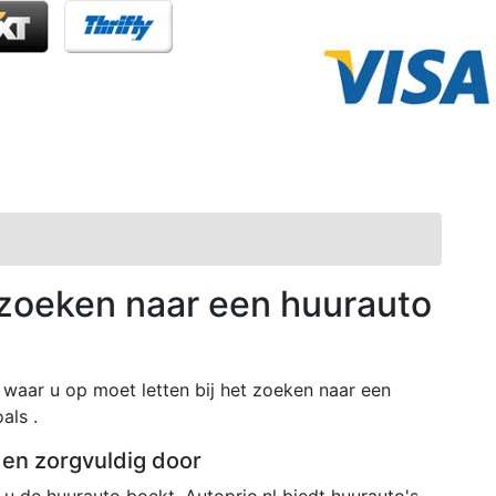
t zoeken naar een huurauto
waar u op moet letten bij het zoeken naar een
als .
den zorgvuldig door
u de huurauto boekt. Autoprio.nl biedt huurauto's