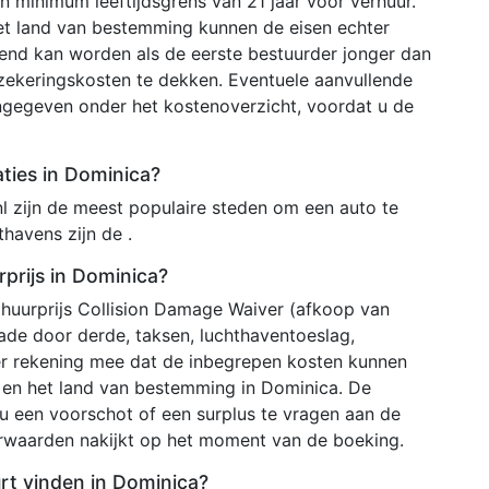
 minimum leeftijdsgrens van 21 jaar voor verhuur.
het land van bestemming kunnen de eisen echter
ekend kan worden als de eerste bestuurder jonger dan
rzekeringskosten te dekken. Eventuele aanvullende
ngegeven onder het kostenoverzicht, voordat u de
aties in Dominica?
l zijn de meest populaire steden om een auto te
havens zijn de .
rprijs in Dominica?
 huurprijs Collision Damage Waiver (afkoop van
chade door derde, taksen, luchthaventoeslag,
er rekening mee dat de inbegrepen kosten kunnen
r en het land van bestemming in Dominica. De
u een voorschot of een surplus te vragen aan de
orwaarden nakijkt op het moment van de boeking.
urt vinden in Dominica?