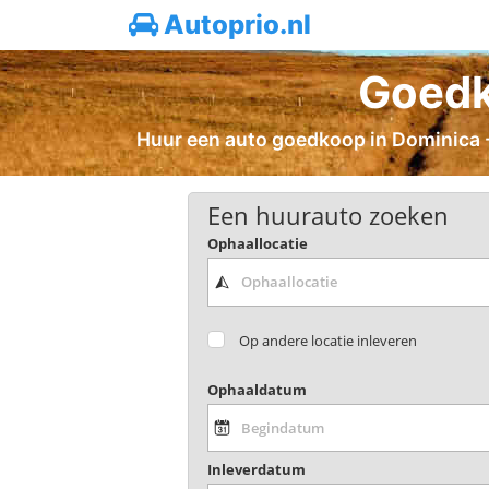
Autoprio.nl
Goedk
Huur een auto goedkoop in Dominica - 
Een huurauto zoeken
Ophaallocatie
Op andere locatie inleveren
Ophaaldatum
Inleverdatum