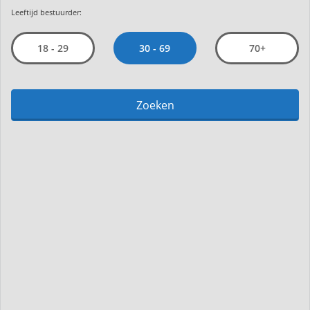
Leeftijd bestuurder:
30 - 69
18 - 29
70+
Zoeken