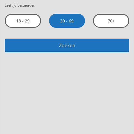
Leeftijd bestuurder:
30 - 69
18 - 29
70+
Zoeken