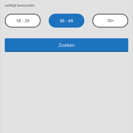
Leeftijd bestuurder:
30 - 69
18 - 29
70+
Zoeken