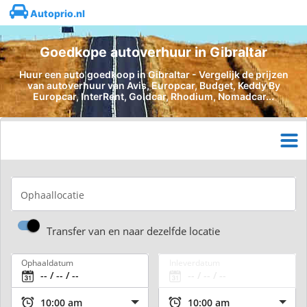
Autoprio.nl
Goedkope autoverhuur in Gibraltar
Huur een auto goedkoop in Gibraltar - Vergelijk de prijzen
van autoverhuur van Avis, Europcar, Budget, Keddy By
Europcar, InterRent, Goldcar, Rhodium, Nomadcar...
Ophaallocatie
Transfer van en naar dezelfde locatie
Ophaaldatum
Inleverdatum