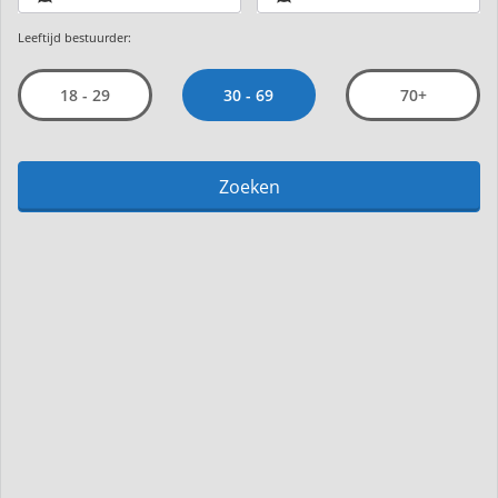
Leeftijd bestuurder:
30 - 69
18 - 29
70+
Zoeken