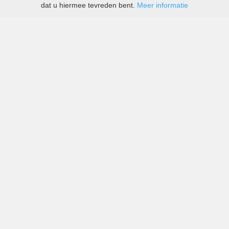
dat u hiermee tevreden bent.
Meer informatie
All-inclusive prijzen van zowel grote als kleine bedrijven
in Luchthaven Rhodos