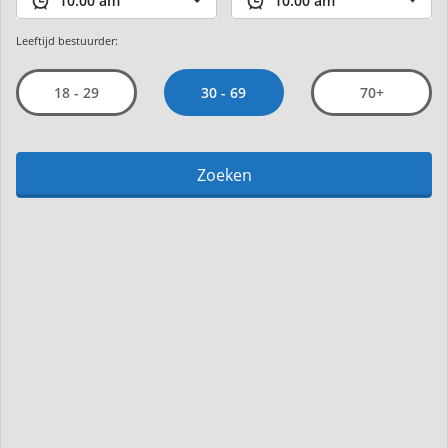
Leeftijd bestuurder:
30 - 69
18 - 29
70+
Zoeken