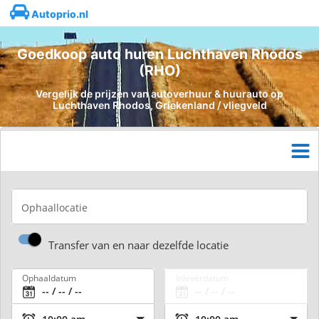
Autoprio.nl
Goedkoop auto huren Luchthaven Rhodos
(RHO)
Vergelijk de prijzen van autoverhuur & huurauto op
Luchthaven Rhodos, Griekenland / vliegveld
Ophaallocatie
Transfer van en naar dezelfde locatie
Ophaaldatum
Inleverdatum