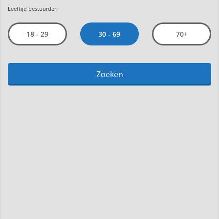
Leeftijd bestuurder:
30 - 69
18 - 29
70+
Zoeken