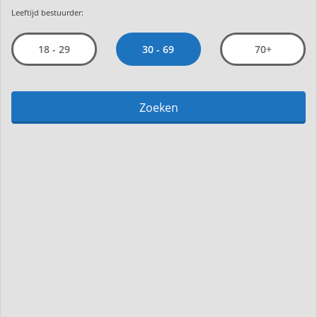
Leeftijd bestuurder:
30 - 69
18 - 29
70+
Zoeken