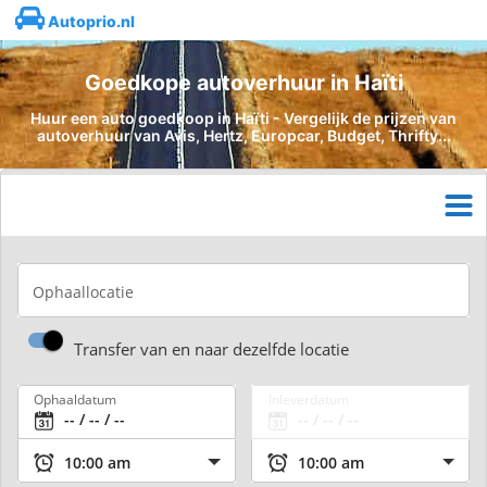
Autoprio.nl
Goedkope autoverhuur in Haïti
Huur een auto goedkoop in Haïti - Vergelijk de prijzen van
autoverhuur van Avis, Hertz, Europcar, Budget, Thrifty...
Ophaallocatie
Transfer van en naar dezelfde locatie
Ophaaldatum
Inleverdatum