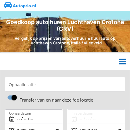
Autoprio.nl
Goedkoop auto huren Luchthaven Crotone
(CRV)
Vergelijk de prijzen van autoverhuur & huurauto op
Luchthaven Crotone, Italië / vliegveld
Ophaallocatie
Transfer van en naar dezelfde locatie
Ophaaldatum
Inleverdatum