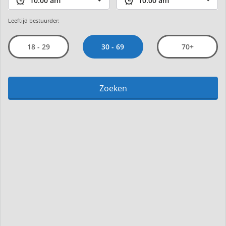
Leeftijd bestuurder:
30 - 69
18 - 29
70+
Zoeken