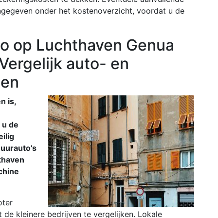
ngegeven onder het kostenoverzicht, voordat u de
o op Luchthaven Genua
Vergelijk auto- en
zen
n is,
 u de
ilig
huurauto’s
hthaven
chine
oter
 de kleinere bedrijven te vergelijken. Lokale