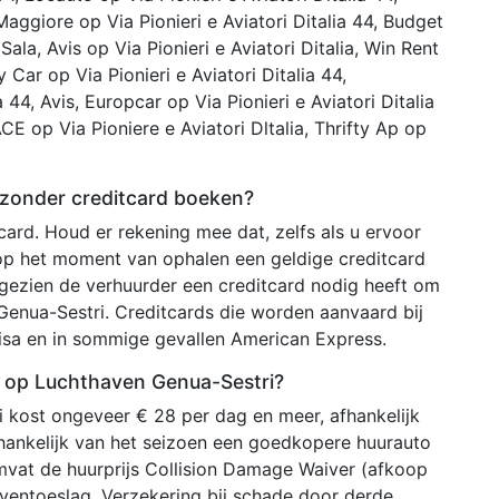
, Maggiore op Via Pionieri e Aviatori Ditalia 44, Budget
 Sala, Avis op Via Pionieri e Aviatori Ditalia, Win Rent
By Car op Via Pionieri e Aviatori Ditalia 44,
 44, Avis, Europcar op Via Pionieri e Aviatori Ditalia
 ACE op Via Pioniere e Aviatori Dltalia, Thrifty Ap op
 zonder creditcard boeken?
ard. Houd er rekening mee dat, zelfs als u ervoor
 op het moment van ophalen een geldige creditcard
ezien de verhuurder een creditcard nodig heeft om
enua-Sestri. Creditcards die worden aanvaard bij
Visa en in sommige gevallen American Express.
n op Luchthaven Genua-Sestri?
 kost ongeveer € 28 per dag en meer, afhankelijk
hankelijk van het seizoen een goedkopere huurauto
mvat de huurprijs Collision Damage Waiver (afkoop
haventoeslag, Verzekering bij schade door derde,