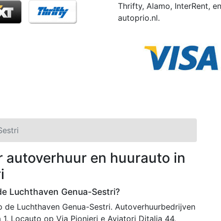
Thrifty, Alamo, InterRent, 
autoprio.nl.
estri
r autoverhuur en huurauto in
i
 de Luchthaven Genua-Sestri?
op de Luchthaven Genua-Sestri. Autoverhuurbedrijven
 1, Locauto op Via Pionieri e Aviatori Ditalia 44,