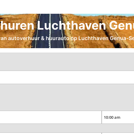
huren Luchthaven Gen
 van autoverhuur & huurauto op Luchthaven Genua-Sestr