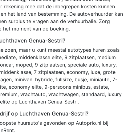
er rekening mee dat de inbegrepen kosten kunnen
r en het land van bestemming. De autoverhuurder kan
en surplus te vragen aan de verhuurbalie. Zorg
op het moment van de boeking.
Luchthaven Genua-Sestri?
 seizoen, maar u kunt meestal autotypes huren zoals
rmediate, middenklasse elite, 9 zitplaatsen, medium
oncar, moped, 9 zitplaatsen, speciale auto, luxury,
middenklasse, 7 zitplaatsen, economy, luxe, grote
en, minivan, hybride, fullsize, busje, miniauto, 7-
te, economy elite, 9-persoons minibus, estate,
, premium, vrachtauto, vrachtwagen, standaard, luxury
i elite op Luchthaven Genua-Sestri.
drijf op Luchthaven Genua-Sestri?
opste huurauto's gevonden op Autoprio.nl bij
inRent.