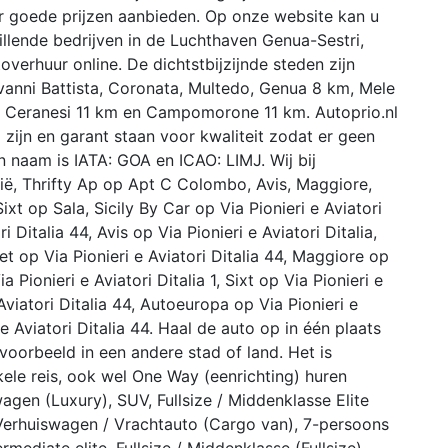
er goede prijzen aanbieden. Op onze website kan u
hillende bedrijven in de Luchthaven Genua-Sestri,
toverhuur online. De dichtstbijzijnde steden zijn
ovanni Battista, Coronata, Multedo, Genua 8 km, Mele
 Ceranesi 11 km en Campomorone 11 km. Autoprio.nl
ig zijn en garant staan voor kwaliteit zodat er geen
 naam is IATA: GOA en ICAO: LIMJ. Wij bij
alië, Thrifty Ap op Apt C Colombo, Avis, Maggiore,
 Sixt op Sala, Sicily By Car op Via Pionieri e Aviatori
i Ditalia 44, Avis op Via Pionieri e Aviatori Ditalia,
et op Via Pionieri e Aviatori Ditalia 44, Maggiore op
a Pionieri e Aviatori Ditalia 1, Sixt op Via Pionieri e
 Aviatori Ditalia 44, Autoeuropa op Via Pionieri e
 e Aviatori Ditalia 44. Haal de auto op in één plaats
voorbeeld in een andere stad of land. Het is
ele reis, ook wel One Way (eenrichting) huren
en (Luxury), SUV, Fullsize / Middenklasse Elite
/ Verhuiswagen / Vrachtauto (Cargo van), 7-persoons
rmediate elite, Fullsize / Middenklasse (Fullsize),