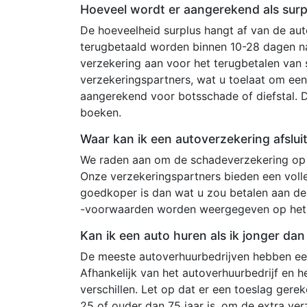
Hoeveel wordt er aangerekend als surp
De hoeveelheid surplus hangt af van de au
terugbetaald worden binnen 10-28 dagen na
verzekering aan voor het terugbetalen va
verzekeringspartners, wat u toelaat om een 
aangerekend voor botsschade of diefstal. 
boeken.
Waar kan ik een autoverzekering afslui
We raden aan om de schadeverzekering op 
Onze verzekeringspartners bieden een voll
goedkoper is dan wat u zou betalen aan de
-voorwaarden worden weergegeven op het
Kan ik een auto huren als ik jonger da
De meeste autoverhuurbedrijven hebben een
Afhankelijk van het autoverhuurbedrijf en 
verschillen. Let op dat er een toeslag ger
25 of ouder dan 75 jaar is, om de extra ve