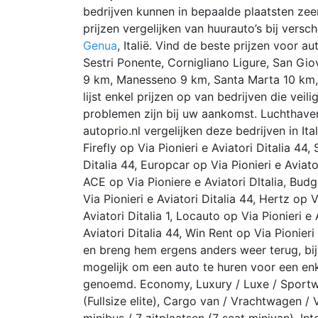
bedrijven kunnen in bepaalde plaatsten ze
prijzen vergelijken van huurauto’s bij versc
Genua
, Italië. Vind de beste prijzen voor au
Sestri Ponente, Cornigliano Ligure, San Gi
9 km, Manesseno 9 km, Santa Marta 10 km,
lijst enkel prijzen op van bedrijven die veil
problemen zijn bij uw aankomst. Luchthaven
autoprio.nl vergelijken deze bedrijven in It
Firefly op Via Pionieri e Aviatori Ditalia 44,
Ditalia 44, Europcar op Via Pionieri e Aviator
ACE op Via Pioniere e Aviatori Dltalia, Budg
Via Pionieri e Aviatori Ditalia 44, Hertz op Vi
Aviatori Ditalia 1, Locauto op Via Pionieri e
Aviatori Ditalia 44, Win Rent op Via Pionieri
en breng hem ergens anders weer terug, bij
mogelijk om een auto te huren voor een enk
genoemd. Economy, Luxury / Luxe / Sportwag
(Fullsize elite), Cargo van / Vrachtwagen 
minibus / 7 zitplaatsen (7 seat minivan), Inte