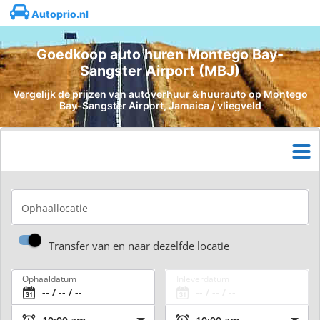
Autoprio.nl
Goedkoop auto huren Montego Bay-
Sangster Airport (MBJ)
Vergelijk de prijzen van autoverhuur & huurauto op Montego
Bay-Sangster Airport, Jamaica / vliegveld
Ophaallocatie
Transfer van en naar dezelfde locatie
Ophaaldatum
Inleverdatum