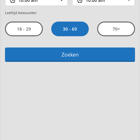
Leeftijd bestuurder:
30 - 69
18 - 29
70+
Zoeken