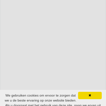
We gebruiken cookies om ervoor te zorgen dat
✖
we u de beste ervaring op onze website bieden.
Als u doorgaat met het gebruik van deze site, gaan we ervan uit