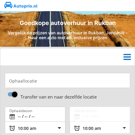
Autoprio.nl
Goedkope autoverhuur in Rukban
Vergelijk de prijzen van autoverhuur in Rukban, Jordanië -
Huur een auto met all-inclusive prijzen
Ophaallocatie
Transfer van en naar dezelfde locatie
Ophaaldatum
Inleverdatum