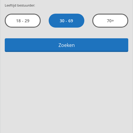
Leeftijd bestuurder:
30 - 69
18 - 29
70+
Zoeken