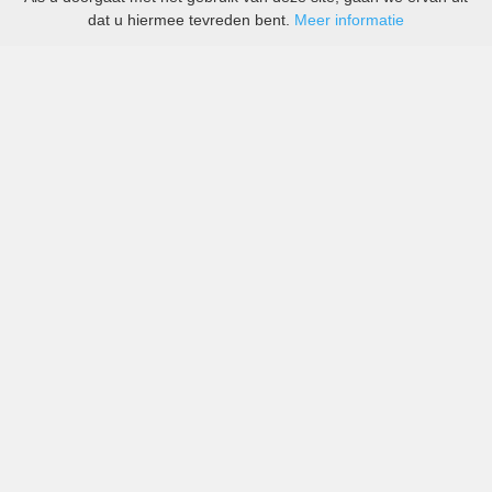
dat u hiermee tevreden bent.
Meer informatie
All-inclusive prijzen van zowel grote als kleine bedrijven
in Rukban