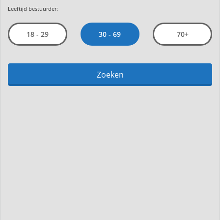
Leeftijd bestuurder:
30 - 69
18 - 29
70+
Zoeken