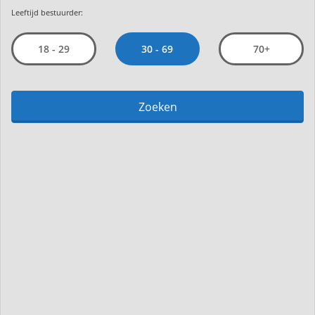
Leeftijd bestuurder:
30 - 69
18 - 29
70+
Zoeken