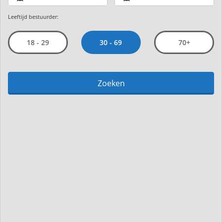
Leeftijd bestuurder:
30 - 69
18 - 29
70+
Zoeken