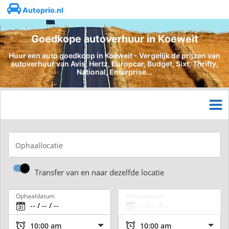
Autoprio.nl
Goedkope autoverhuur in Koeweit
Huur een auto goedkoop in Koeweit - Vergelijk de prijzen van
autoverhuur van Avis, Hertz, Europcar, Budget, Sixt, Thrifty,
National, Enterprise...
Ophaallocatie
Transfer van en naar dezelfde locatie
Ophaaldatum
Inleverdatum