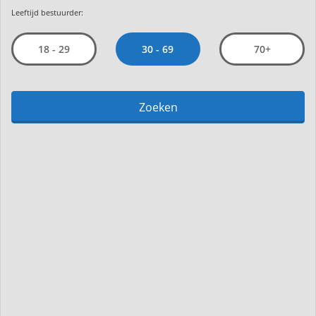
Leeftijd bestuurder:
30 - 69
18 - 29
70+
Zoeken