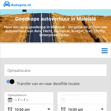
Autoprio.nl
Goedkope autoverhuur in Maleisië
Huur een auto goedkoop in Maleisië - Vergelijk de prijzen van
autoverhuur van Avis, Hertz, Europcar, Budget, Sixt, Thrifty,
Enterprise, Dollar...
Ophaallocatie
Transfer van en naar dezelfde locatie
Ophaaldatum
Inleverdatum