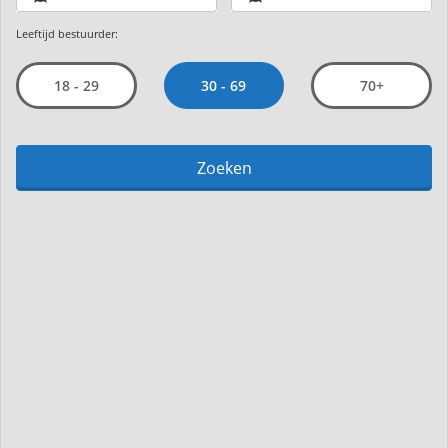
Leeftijd bestuurder:
30 - 69
18 - 29
70+
Zoeken