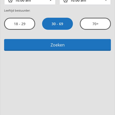
Leeftijd bestuurder:
30 - 69
18 - 29
70+
Zoeken