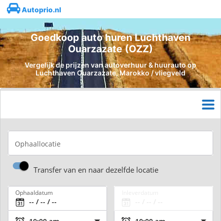
Autoprio.nl
Goedkoop auto huren Luchthaven
Ouarzazate (OZZ)
Vergelijk de prijzen van autoverhuur & huurauto op
Luchthaven Ouarzazate, Marokko / vliegveld
Ophaallocatie
Transfer van en naar dezelfde locatie
Ophaaldatum
Inleverdatum