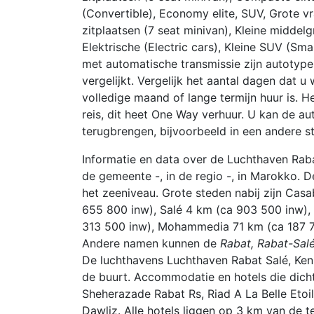
(Convertible), Economy elite, SUV, Grote v
zitplaatsen (7 seat minivan), Kleine middel
Elektrische (Electric cars), Kleine SUV (Sm
met automatische transmissie zijn autotype
vergelijkt. Vergelijk het aantal dagen dat u
volledige maand of lange termijn huur is. H
reis, dit heet One Way verhuur. U kan de a
terugbrengen, bijvoorbeeld in een andere st
Informatie en data over de Luchthaven Raba
de gemeente -, in de regio -, in Marokko. 
het zeeniveau. Grote steden nabij zijn Cas
655 800 inw), Salé 4 km (ca 903 500 inw),
313 500 inw), Mohammedia 71 km (ca 187 7
Andere namen kunnen de
Rabat, Rabat-Salé
De luchthavens Luchthaven Rabat Salé, Keni
de buurt. Accommodatie en hotels die dicht 
Sheherazade Rabat Rs, Riad A La Belle Eto
Dawliz. Alle hotels liggen op 3 km van de