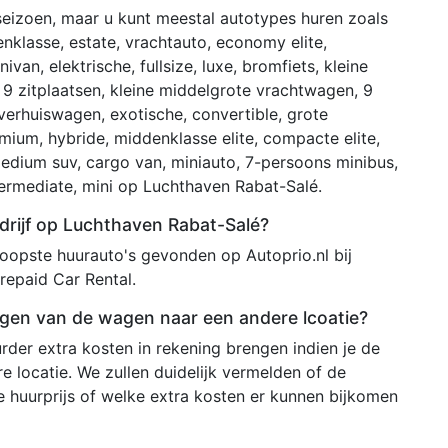
 seizoen, maar u kunt meestal autotypes huren zoals
enklasse, estate, vrachtauto, economy elite,
van, elektrische, fullsize, luxe, bromfiets, kleine
 9 zitplaatsen, kleine middelgrote vrachtwagen, 9
 verhuiswagen, exotische, convertible, grote
ium, hybride, middenklasse elite, compacte elite,
medium suv, cargo van, miniauto, 7-persoons minibus,
intermediate, mini op Luchthaven Rabat-Salé.
drijf op Luchthaven Rabat-Salé?
opste huurauto's gevonden op Autoprio.nl bij
repaid Car Rental.
engen van de wagen naar een andere lcoatie?
rder extra kosten in rekening brengen indien je de
 locatie. We zullen duidelijk vermelden of de
e huurprijs of welke extra kosten er kunnen bijkomen