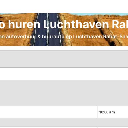
 huren Luchthaven Ra
 van autoverhuur & huurauto op Luchthaven Rabat-Salé