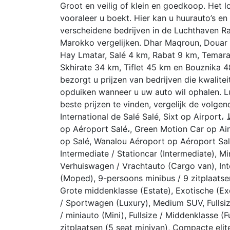
Groot en veilig of klein en goedkoop. Het l
vooraleer u boekt. Hier kan u huurauto’s en
verscheidene bedrijven in de Luchthaven R
Marokko vergelijken. Dhar Maqroun, Douar
Hay Lmatar, Salé 4 km, Rabat 9 km, Temara
Skhirate 34 km, Tiflet 45 km en Bouznika 48
bezorgt u prijzen van bedrijven die kwalitei
opduiken wanneer u uw auto wil ophalen. 
beste prijzen te vinden, vergelijk de volge
International de Salé Salé, Sixt op Airport، الرباط, Avis op Aéroport, Autoloc Car op Salé, Hertz
op Aéroport Salé،, Green Motion Car op Ai
op Salé, Wanalou Aéroport op Aéroport Salé,
Intermediate / Stationcar (Intermediate), M
Verhuiswagen / Vrachtauto (Cargo van), Inte
(Moped), 9-persoons minibus / 9 zitplaatsen
Grote middenklasse (Estate), Exotische (Ex
/ Sportwagen (Luxury), Medium SUV, Fullsize 
/ miniauto (Mini), Fullsize / Middenklasse (
zitplaatsen (5 seat minivan), Compacte elit