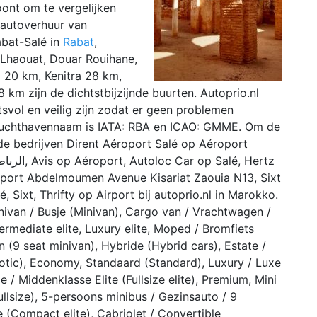
oont om te vergelijken
 autoverhuur van
abat-Salé in
Rabat
,
 Lhaouat, Douar Rouihane,
 20 km, Kenitra 28 km,
 km zijn de dichtstbijzijnde buurten. Autoprio.nl
tsvol en veilig zijn zodat er geen problemen
Luchthavennaam is IATA: RBA en ICAO: GMME. Om de
nde bedrijven Dirent Aéroport Salé op Aéroport
rport Abdelmoumen Avenue Kisariat Zaouia N13, Sixt
 Sixt, Thrifty op Airport bij autoprio.nl in Marokko.
inivan / Busje (Minivan), Cargo van / Vrachtwagen /
rmediate elite, Luxury elite, Moped / Bromfiets
 (9 seat minivan), Hybride (Hybrid cars), Estate /
otic), Economy, Standaard (Standard), Luxury / Luxe
/ Middenklasse Elite (Fullsize elite), Premium, Mini
Fullsize), 5-persoons minibus / Gezinsauto / 9
e (Compact elite), Cabriolet / Convertible