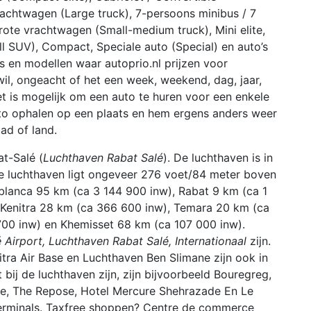
rachtwagen (Large truck), 7-persoons minibus / 7
grote vrachtwagen (Small-medium truck), Mini elite,
all SUV), Compact, Speciale auto (Special) en auto’s
s en modellen waar autoprio.nl prijzen voor
 wil, ongeacht of het een week, weekend, dag, jaar,
et is mogelijk om een auto te huren voor een enkele
uto ophalen op een plaats en hem ergens anders weer
ad of land.
t-Salé (
Luchthaven Rabat Salé
). De luchthaven is in
De luchthaven ligt ongeveer 276 voet/84 meter boven
ablanca 95 km (ca 3 144 900 inw), Rabat 9 km (ca 1
 Kenitra 28 km (ca 366 600 inw), Temara 20 km (ca
00 inw) en Khemisset 68 km (ca 107 000 inw).
 Airport, Luchthaven Rabat Salé, Internationaal
zijn.
tra Air Base en Luchthaven Ben Slimane zijn ook in
bij de luchthaven zijn, zijn bijvoorbeeld Bouregreg,
ile, The Repose, Hotel Mercure Shehrazade En Le
 terminals. Taxfree shoppen? Centre de commerce