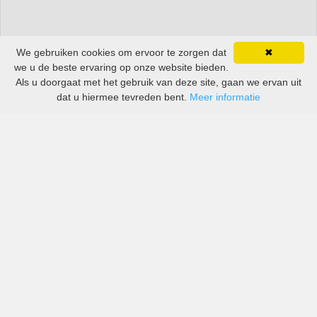
We gebruiken cookies om ervoor te zorgen dat
✖
we u de beste ervaring op onze website bieden.
Als u doorgaat met het gebruik van deze site, gaan we ervan uit
dat u hiermee tevreden bent.
Meer informatie
All-inclusive prijzen van zowel grote als kleine bedrijven
in Al Hoceima