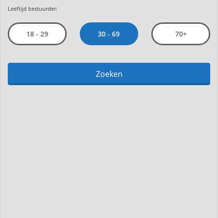
Leeftijd bestuurder:
30 - 69
18 - 29
70+
Zoeken