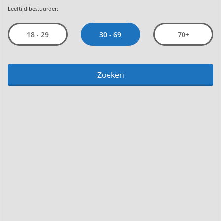
Leeftijd bestuurder:
30 - 69
18 - 29
70+
Zoeken