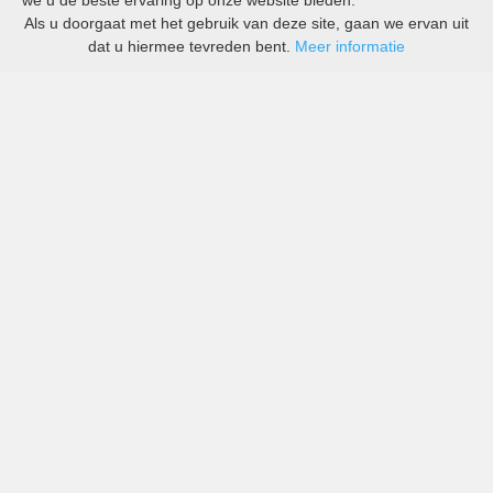
we u de beste ervaring op onze website bieden.
Als u doorgaat met het gebruik van deze site, gaan we ervan uit
dat u hiermee tevreden bent.
Meer informatie
All-inclusive prijzen van zowel grote als kleine bedrijven
in Monaco