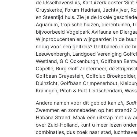
de IJsselhavensluis, Kartuizerklooster ‘Sin
Cruyskerke, Forum Hadriani, Jachtvijver, 
en Steentijd huis. Zie je de lokale geschi
Aquarium, tropische huizen, dierentuinen, t
bijvoorbeeld Vogelpark Avifauna en Dierga
Wijnproducenten en wijngaarden in de buurt
nodig voor een golfreis? Golfbanen in de b
Leeuwenbergh, Landgoed Vereniging Golfclu
Westland, G C Ockenburgh, Golfbaan Bentw
Capelle, Burg Golf Zoetermeer, de Strijensc
Golfbaan Crayestein, Golfclub Broekpolder,
Duinzicht, Golfbaan Crimpenerhout, Kleibur
Kralingen, Pitch & Putt Leidschendam, Wass
Andere namen voor dit gebied kan
zh, Sudh
Zwemmen en zonnebaden op het strand? Da
Habana Strand. Maak een uitstap met uw au
over Zuid-Holland, kunt u meer lezen onder
combinaties, dus zoek naar stad, luchthaven