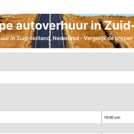
e autoverhuur in Zuid
ur in Zuid-Holland, Nederland - Vergelijk de prijzen