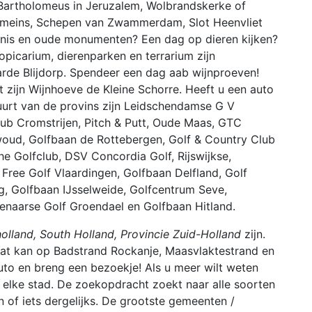
t Bartholomeus in Jeruzalem, Wolbrandskerke of
Romeins, Schepen van Zwammerdam, Slot Heenvliet
edenis en oude monumenten? Een dag op dieren kijken?
ropicarium, dierenparken en terrarium zijn
arde Blijdorp. Spendeer een dag aab wijnproeven!
 zijn Wijnhoeve de Kleine Schorre. Heeft u een auto
uurt van de provins zijn Leidschendamse G V
b Cromstrijen, Pitch & Putt, Oude Maas, GTC
oud, Golfbaan de Rottebergen, Golf & Country Club
he Golfclub, DSV Concordia Golf, Rijswijkse,
 Free Golf Vlaardingen, Golfbaan Delfland, Golf
g, Golfbaan IJsselweide, Golfcentrum Seve,
enaarse Golf Groendael en Golfbaan Hitland.
olland, South Holland, Provincie Zuid-Holland
zijn.
t kan op Badstrand Rockanje, Maasvlaktestrand en
to en breng een bezoekje! Als u meer wilt weten
 elke stad. De zoekopdracht zoekt naar alle soorten
 of iets dergelijks. De grootste gemeenten /