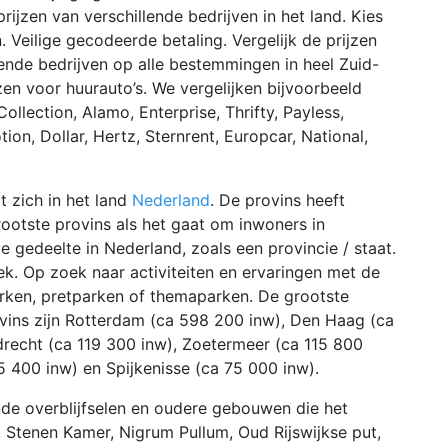
ijzen van verschillende bedrijven in het land. Kies
n. Veilige gecodeerde betaling. Vergelijk de prijzen
lende bedrijven op alle bestemmingen in heel Zuid-
zen voor huurauto’s. We vergelijken bijvoorbeeld
llection, Alamo, Enterprise, Thrifty, Payless,
tion, Dollar, Hertz, Sternrent, Europcar, National,
t zich in het land
Nederland
. De provins heeft
ootste provins als het gaat om inwoners in
e gedeelte in Nederland, zoals een provincie / staat.
ek. Op zoek naar activiteiten en ervaringen met de
arken, pretparken of themaparken. De grootste
ins zijn Rotterdam (ca 598 200 inw), Den Haag (ca
drecht (ca 119 300 inw), Zoetermeer (ca 115 800
5 400 inw) en Spijkenisse (ca 75 000 inw).
de overblijfselen en oudere gebouwen die het
o, Stenen Kamer, Nigrum Pullum, Oud Rijswijkse put,