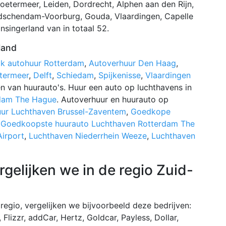
oetermeer, Leiden, Dordrecht, Alphen aan den Rijn,
idschendam-Voorburg, Gouda, Vlaardingen, Capelle
nsingerland van in totaal 52.
land
ijk autohuur Rotterdam
,
Autoverhuur Den Haag
,
termeer
,
Delft
,
Schiedam
,
Spijkenisse
,
Vlaardingen
en van huurauto's. Huur een auto op luchthavens in
rdam The Hague
. Autoverhuur en huurauto op
huur Luchthaven Brussel-Zaventem
,
Goedkope
,
Goedkoopste huurauto Luchthaven Rotterdam The
irport
,
Luchthaven Niederrhein Weeze
,
Luchthaven
gelijken we in de regio Zuid-
regio, vergelijken we bijvoorbeeld deze bedrijven:
Flizzr, addCar, Hertz, Goldcar, Payless, Dollar,