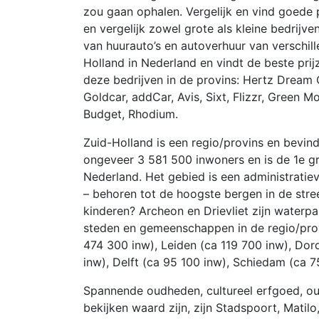
zou gaan ophalen. Vergelijk en vind goede pr
en vergelijk zowel grote als kleine bedrijve
van huurauto’s en autoverhuur van verschil
Holland in Nederland en vindt de beste prij
deze bedrijven in de provins: Hertz Dream Co
Goldcar, addCar, Avis, Sixt, Flizzr, Green Mo
Budget, Rhodium.
Zuid-Holland is een regio/provins en bevind
ongeveer 3 581 500 inwoners en is de 1e gr
Nederland. Het gebied is een administratiev
– behoren tot de hoogste bergen in de stre
kinderen? Archeon en Drievliet zijn waterp
steden en gemeenschappen in de regio/prov
474 300 inw), Leiden (ca 119 700 inw), Dor
inw), Delft (ca 95 100 inw), Schiedam (ca 7
Spannende oudheden, cultureel erfgoed, ou
bekijken waard zijn, zijn Stadspoort, Matil