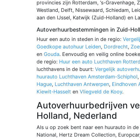
provincies zijn Rotterdam, ‘s-Gravenhage, Z
Westland, Delft, Nissewaard, Schiedam, Le
aan den IJssel, Katwijk (Zuid-Holland) en La
Autoverhuurbestemmingen in Zuid-Hol
Huur een auto in steden in de regio:
Vergel
Goedkope autohuur Leiden
,
Dordrecht
,
Zoe
en
Gouda
. Eenvoudig en veilig online boek
de regio:
Huur een auto Luchthaven Rotte
luchthavens in de buurt:
Vergelijk autover
huurauto Luchthaven Amsterdam-Schiphol
Hague
,
Luchthaven Antwerpen
,
Eindhoven A
Kiewit-Hasselt
en
Vliegveld de Kooy
.
Autoverhuurbedrijven ver
Holland, Nederland
Als u op zoek bent naar een huurauto in de 
National, Hertz Dream Collection, Europcar, 