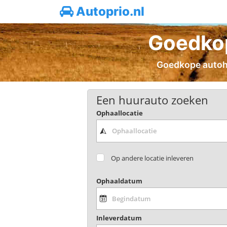
Autoprio.nl
Goedkop
Goedkope autohu
Een huurauto zoeken
Ophaallocatie
Op andere locatie inleveren
Ophaaldatum
Inleverdatum