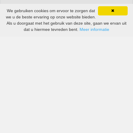
We gebruiken cookies om ervoor te zorgen dat
✖
we u de beste ervaring op onze website bieden.
Als u doorgaat met het gebruik van deze site, gaan we ervan uit
dat u hiermee tevreden bent.
Meer informatie
All-inclusive prijzen van zowel grote als kleine bedrijven
in Almere