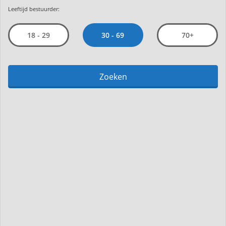
Leeftijd bestuurder:
30 - 69
18 - 29
70+
Zoeken