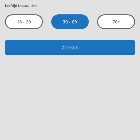
Leeftijd bestuurder:
30 - 69
18 - 29
70+
Zoeken