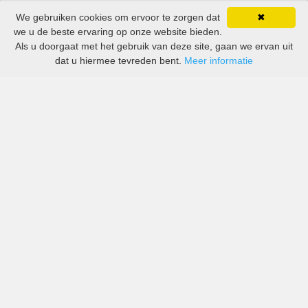
We gebruiken cookies om ervoor te zorgen dat
✖
we u de beste ervaring op onze website bieden.
Als u doorgaat met het gebruik van deze site, gaan we ervan uit
dat u hiermee tevreden bent.
Meer informatie
All-inclusive prijzen van zowel grote als kleine bedrijven
in Arnhem