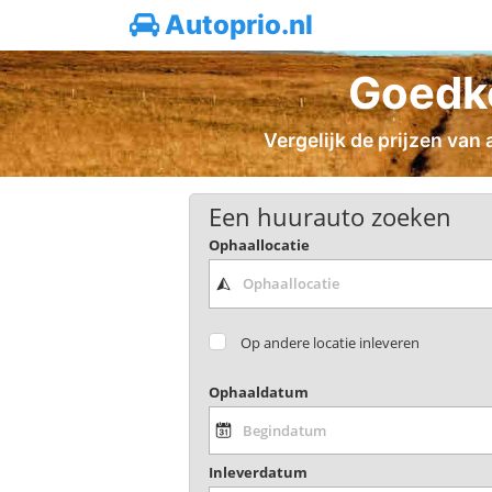
Autoprio.nl
Goedko
Vergelijk de prijzen van
Een huurauto zoeken
Ophaallocatie
Op andere locatie inleveren
Ophaaldatum
Inleverdatum