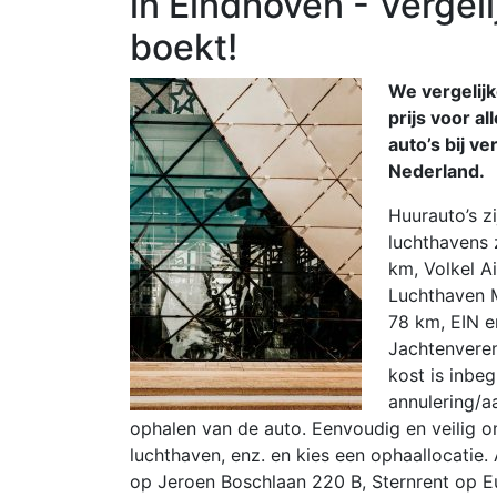
in Eindhoven - Vergeli
boekt!
We vergelijk
prijs voor a
auto’s bij v
Nederland.
Huurauto’s zi
luchthavens 
km, Volkel A
Luchthaven 
78 km, EIN e
Jachtenveren
kost is inbeg
annulering/a
ophalen van de auto. Eenvoudig en veilig o
luchthaven, enz. en kies een ophaallocatie
op Jeroen Boschlaan 220 B, Sternrent op E