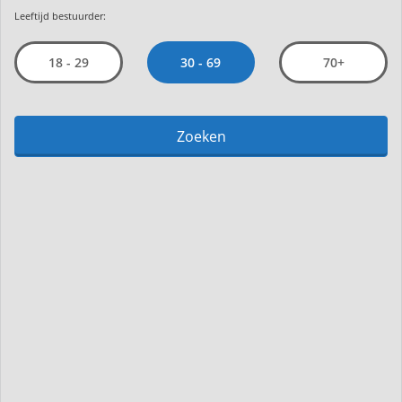
Leeftijd bestuurder:
30 - 69
18 - 29
70+
Zoeken