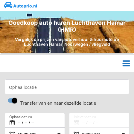
Autoprio.nl
Goedkoop auto huren Luchthaven Hamar
(HMR)
Vergelijk de prijzen van autoverhuur & huurauto op
Luchthaven Hamar, Noorwegen / vliegveld
Ophaallocatie
Transfer van en naar dezelfde locatie
Ophaaldatum
Inleverdatum