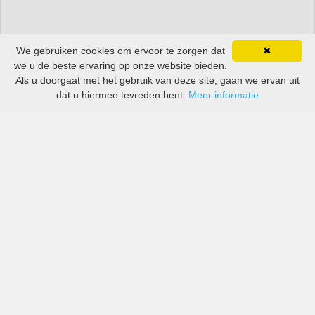
We gebruiken cookies om ervoor te zorgen dat
✖
we u de beste ervaring op onze website bieden.
Als u doorgaat met het gebruik van deze site, gaan we ervan uit
dat u hiermee tevreden bent.
Meer informatie
All-inclusive prijzen van zowel grote als kleine bedrijven