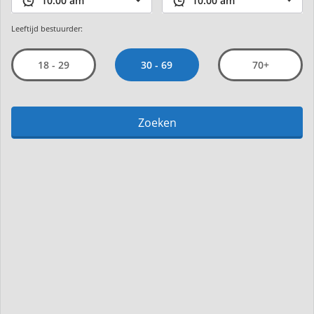
Leeftijd bestuurder:
30 - 69
18 - 29
70+
Zoeken