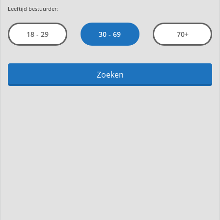
Leeftijd bestuurder:
30 - 69
18 - 29
70+
Zoeken