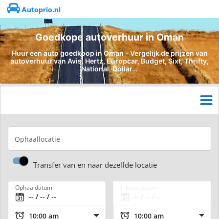
Autoprio.nl
Goedkope autoverhuur in Oman
Huur een auto goedkoop in Oman - Vergelijk de prijzen van
autoverhuur van Avis, Hertz, Europcar, Budget, Sixt, Thrifty,
National, Dollar...
Ophaallocatie
Transfer van en naar dezelfde locatie
Ophaaldatum
Inleverdatum