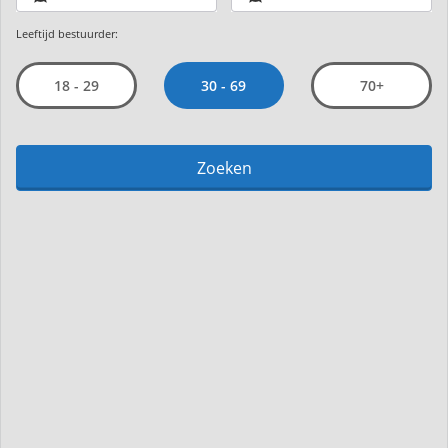
Leeftijd bestuurder:
30 - 69
18 - 29
70+
Zoeken