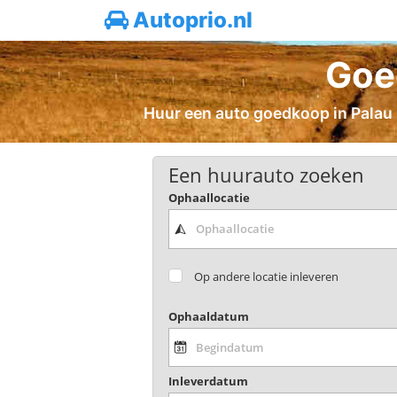
Autoprio.nl
Goe
Huur een auto goedkoop in Palau -
Een huurauto zoeken
Ophaallocatie
Op andere locatie inleveren
Ophaaldatum
Inleverdatum