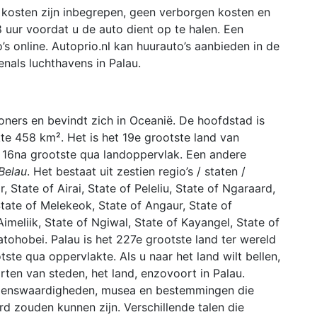
 kosten zijn inbegrepen, geen verborgen kosten en
8 uur voordat u de auto dient op te halen. Een
s online. Autoprio.nl kan huurauto’s aanbieden in de
enals luchthavens in Palau.
ners en bevindt zich in Oceanië. De hoofdstad is
e 458 km². Het is het 19e grootste land van
 16na grootste qua landoppervlak. Een andere
 Belau
. Het bestaat uit zestien regio’s / staten /
, State of Airai, State of Peleliu, State of Ngaraard,
tate of Melekeok, State of Angaur, State of
imeliik, State of Ngiwal, State of Kayangel, State of
tohobei. Palau is het 227e grootste land ter wereld
te qua oppervlakte. Als u naar het land wilt bellen,
ten van steden, het land, enzovoort in Palau.
zienswaardigheden, musea en bestemmingen die
rd zouden kunnen zijn. Verschillende talen die