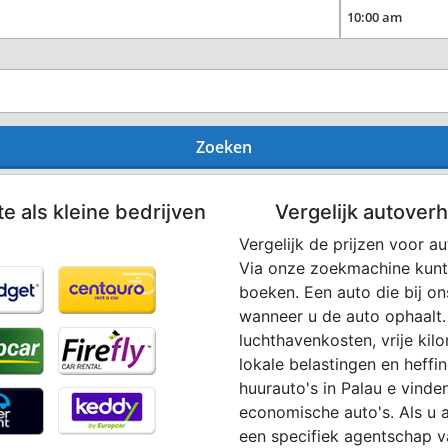
Zoeken
te als kleine bedrijven
Vergelijk autoverh
Vergelijk de prijzen voor a
Via onze zoekmachine kunt
boeken. Een auto die bij o
wanneer u de auto ophaalt. A
luchthavenkosten, vrije kil
lokale belastingen en heffi
huurauto's in Palau e vinden
economische auto's. Als u a
een specifiek agentschap v