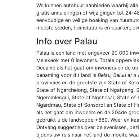
We kunnen autohuur aanbieden waarbij alle
gratis annuleringen of wijzigingen tot 24-4
eenvoudige en veilige boeking van huurauto’
meeste steden, treinstations en buurten, ev
Info over Palau
Palau is een land met ongeveer 20 000 inwo
Melekeok met 0 inwoners. Totale oppervlakt
Oceanië als het gaat om inwoners en de op
benaming voor dit land is
Belau, Beluu er a
provincies en de grootste zijn State of Koror
State of Ngarchelong, State of Ngatpang, S
Ngeremlengui, State of Ngchesar, State of A
Ngardmau, State of Sonsorol en State of Ha
als het gaat om inwoners en de 204de groots
gebruikt u de landscode +680. Weer en kaar
Ontvang suggesties over belevenissen, be
tijdens uw reis naar het land de moeite waa