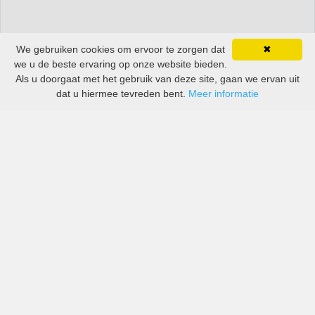
We gebruiken cookies om ervoor te zorgen dat
✖
we u de beste ervaring op onze website bieden.
Als u doorgaat met het gebruik van deze site, gaan we ervan uit
dat u hiermee tevreden bent.
Meer informatie
All-inclusive prijzen van zowel grote als kleine bedrijven
in Panama