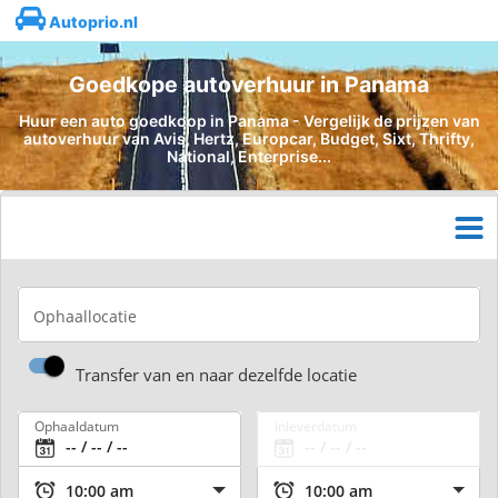
Autoprio.nl
Goedkope autoverhuur in Panama
Huur een auto goedkoop in Panama - Vergelijk de prijzen van
autoverhuur van Avis, Hertz, Europcar, Budget, Sixt, Thrifty,
National, Enterprise...
Ophaallocatie
Transfer van en naar dezelfde locatie
Ophaaldatum
Inleverdatum