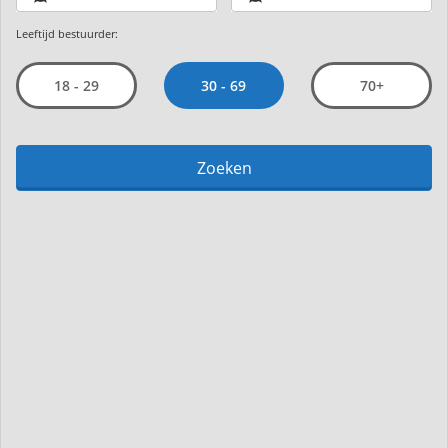
Leeftijd bestuurder:
30 - 69
18 - 29
70+
Zoeken