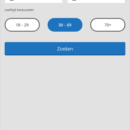
Leeftijd bestuurder:
30 - 69
18 - 29
70+
Zoeken