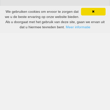
We gebruiken cookies om ervoor te zorgen dat
✖
we u de beste ervaring op onze website bieden.
Als u doorgaat met het gebruik van deze site, gaan we ervan uit
dat u hiermee tevreden bent.
Meer informatie
All-inclusive prijzen van zowel grote als kleine bedrijven
in Qatar