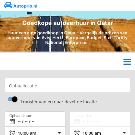
Autoprio.nl
Goedkope autoverhuur in Qatar
Huur een auto goedkoop in Qatar - Vergelijk de prijzen van
autoverhuur van Avis, Hertz, Europcar, Budget, Sixt, Thrifty,
National, Enterprise...
Ophaallocatie
Transfer van en naar dezelfde locatie
Ophaaldatum
Inleverdatum