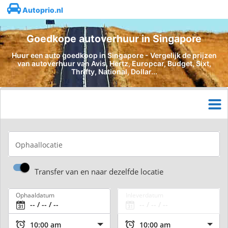
Autoprio.nl
Goedkope autoverhuur in Singapore
Huur een auto goedkoop in Singapore - Vergelijk de prijzen
van autoverhuur van Avis, Hertz, Europcar, Budget, Sixt,
Thrifty, National, Dollar...
Ophaallocatie
Transfer van en naar dezelfde locatie
Ophaaldatum
Inleverdatum