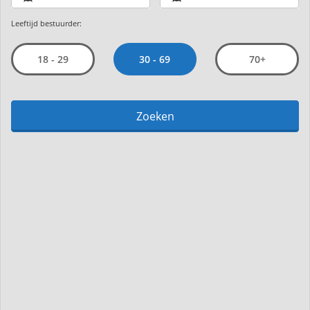
Leeftijd bestuurder:
30 - 69
18 - 29
70+
Zoeken