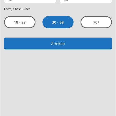
Leeftijd bestuurder:
30 - 69
18 - 29
70+
Zoeken